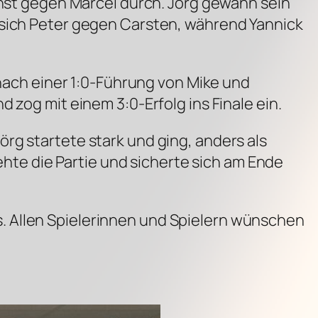
chst gegen Marcel durch. Jörg gewann sein
 sich Peter gegen Carsten, während Yannick
 nach einer 1:0-Führung von Mike und
 zog mit einem 3:0-Erfolg ins Finale ein.
rg startete stark und ging, anders als
rehte die Partie und sicherte sich am Ende
. Allen Spielerinnen und Spielern wünschen