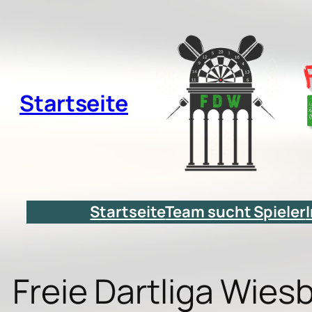
Zum
Inhalt
springen
Startseite
Startseite
Team sucht Spieler
Freie Dartliga Wie