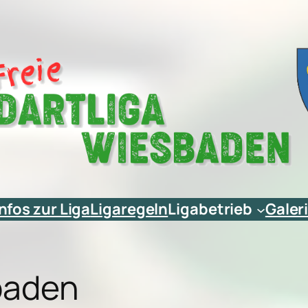
Infos zur Liga
Ligaregeln
Ligabetrieb
Galer
sbaden