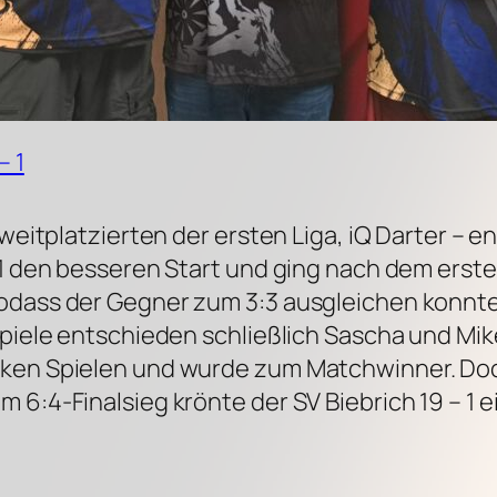
– 1
Zweitplatzierten der ersten Liga, iQ Darter – 
 1 den besseren Start und ging nach dem erste
odass der Gegner zum 3:3 ausgleichen konnte.
Spiele entschieden schließlich Sascha und Mik
rken Spielen und wurde zum Matchwinner. Doc
 6:4-Finalsieg krönte der SV Biebrich 19 – 1 