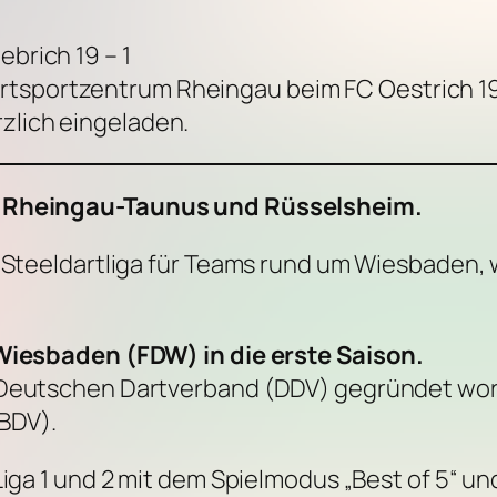
ebrich 19 – 1
rtsportzentrum Rheingau beim FC Oestrich 19
rzlich eingeladen.
z, Rheingau-Taunus und Rüsselsheim.
e Steeldartliga für Teams rund um Wiesbaden,
 Wiesbaden (FDW) in die erste Saison.
 Deutschen Dartverband (DDV) gegründet word
BDV).
Liga 1 und 2 mit dem Spielmodus „Best of 5“ un