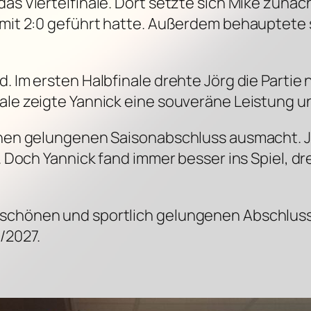
das Viertelfinale. Dort setzte sich Mike zunä
s mit 2:0 geführt hatte. Außerdem behauptete
d. Im ersten Halbfinale drehte Jörg die Partie
ale zeigte Yannick eine souveräne Leistung und
einen gelungenen Saisonabschluss ausmacht. Jö
g. Doch Yannick fand immer besser ins Spiel, d
 schönen und sportlich gelungenen Abschluss
/2027.