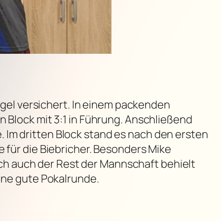
engel versichert. In einem packenden
n Block mit 3:1 in Führung. Anschließend
 Im dritten Block stand es nach den ersten
e für die Biebricher. Besonders Mike
h auch der Rest der Mannschaft behielt
eine gute Pokalrunde.