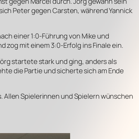
chst gegen Marcel durch. Jörg gewann sein
 sich Peter gegen Carsten, während Yannick
 nach einer 1:0-Führung von Mike und
 zog mit einem 3:0-Erfolg ins Finale ein.
rg startete stark und ging, anders als
rehte die Partie und sicherte sich am Ende
. Allen Spielerinnen und Spielern wünschen