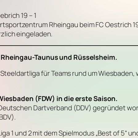
ebrich 19 – 1
rtsportzentrum Rheingau beim FC Oestrich 19
rzlich eingeladen.
z, Rheingau-Taunus und Rüsselsheim.
e Steeldartliga für Teams rund um Wiesbaden,
 Wiesbaden (FDW) in die erste Saison.
 Deutschen Dartverband (DDV) gegründet word
BDV).
Liga 1 und 2 mit dem Spielmodus „Best of 5“ un