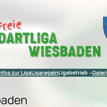
Infos zur Liga
Ligaregeln
Ligabetrieb
Galer
sbaden