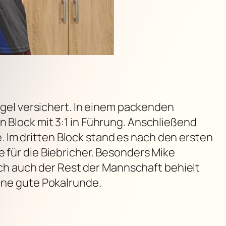
engel versichert. In einem packenden
n Block mit 3:1 in Führung. Anschließend
 Im dritten Block stand es nach den ersten
e für die Biebricher. Besonders Mike
h auch der Rest der Mannschaft behielt
eine gute Pokalrunde.