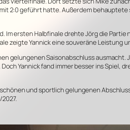
das Viertelfinale. Dort setzte sich Mike zunä
s mit 2:0 geführt hatte. Außerdem behauptete
d. Im ersten Halbfinale drehte Jörg die Partie
ale zeigte Yannick eine souveräne Leistung und
einen gelungenen Saisonabschluss ausmacht. Jö
g. Doch Yannick fand immer besser ins Spiel, d
 schönen und sportlich gelungenen Abschluss
/2027.