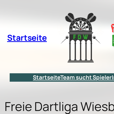
Zum
Inhalt
springen
Startseite
Startseite
Team sucht Spieler
Freie Dartliga Wie