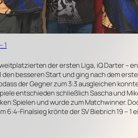
– 1
Zweitplatzierten der ersten Liga, iQ Darter – 
 1 den besseren Start und ging nach dem erste
odass der Gegner zum 3:3 ausgleichen konnte.
Spiele entschieden schließlich Sascha und Mik
rken Spielen und wurde zum Matchwinner. Doc
 6:4-Finalsieg krönte der SV Biebrich 19 – 1 