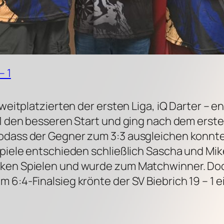
– 1
Zweitplatzierten der ersten Liga, iQ Darter – 
 1 den besseren Start und ging nach dem erste
odass der Gegner zum 3:3 ausgleichen konnte.
Spiele entschieden schließlich Sascha und Mik
rken Spielen und wurde zum Matchwinner. Doc
 6:4-Finalsieg krönte der SV Biebrich 19 – 1 