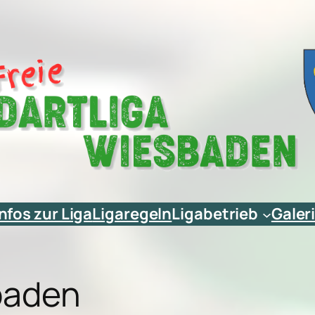
Infos zur Liga
Ligaregeln
Ligabetrieb
Galer
sbaden