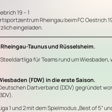
ebrich 19 – 1
rtsportzentrum Rheingau beim FC Oestrich 19
rzlich eingeladen.
z, Rheingau-Taunus und Rüsselsheim.
e Steeldartliga für Teams rund um Wiesbaden,
 Wiesbaden (FDW) in die erste Saison.
 Deutschen Dartverband (DDV) gegründet word
BDV).
Liga 1 und 2 mit dem Spielmodus „Best of 5“ un