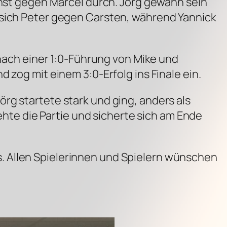
chst gegen Marcel durch. Jörg gewann sein
 sich Peter gegen Carsten, während Yannick
 nach einer 1:0-Führung von Mike und
 zog mit einem 3:0-Erfolg ins Finale ein.
rg startete stark und ging, anders als
rehte die Partie und sicherte sich am Ende
. Allen Spielerinnen und Spielern wünschen