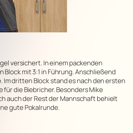
engel versichert. In einem packenden
n Block mit 3:1 in Führung. Anschließend
 Im dritten Block stand es nach den ersten
e für die Biebricher. Besonders Mike
h auch der Rest der Mannschaft behielt
eine gute Pokalrunde.