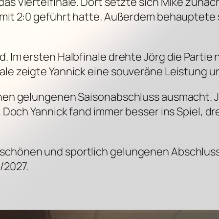
das Viertelfinale. Dort setzte sich Mike zunä
s mit 2:0 geführt hatte. Außerdem behauptete
d. Im ersten Halbfinale drehte Jörg die Partie
ale zeigte Yannick eine souveräne Leistung und
einen gelungenen Saisonabschluss ausmacht. Jö
g. Doch Yannick fand immer besser ins Spiel, d
 schönen und sportlich gelungenen Abschluss
/2027.