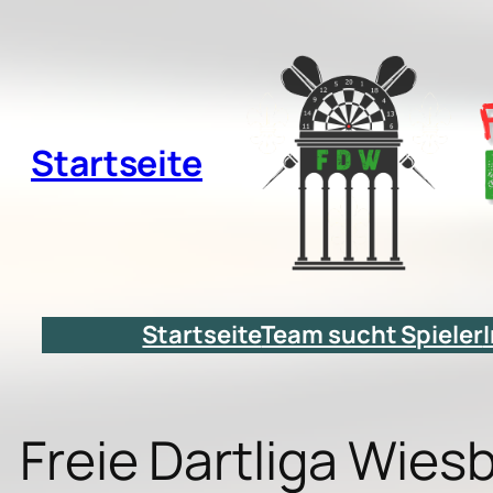
Zum
Inhalt
springen
Startseite
Startseite
Team sucht Spieler
Freie Dartliga Wie