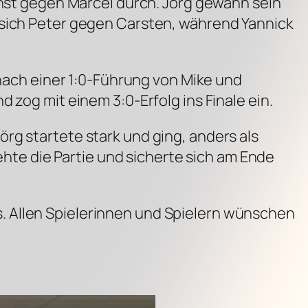
chst gegen Marcel durch. Jörg gewann sein
 sich Peter gegen Carsten, während Yannick
 nach einer 1:0-Führung von Mike und
 zog mit einem 3:0-Erfolg ins Finale ein.
rg startete stark und ging, anders als
rehte die Partie und sicherte sich am Ende
. Allen Spielerinnen und Spielern wünschen