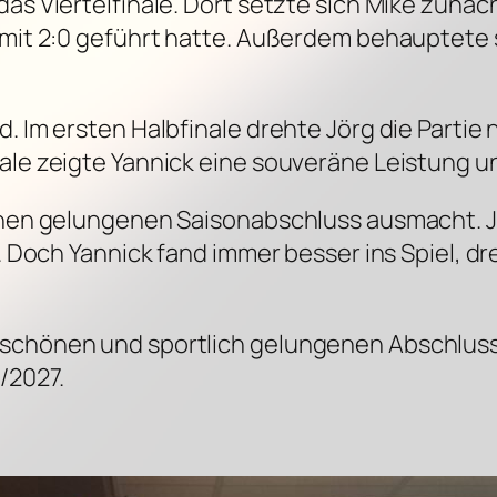
das Viertelfinale. Dort setzte sich Mike zunä
s mit 2:0 geführt hatte. Außerdem behauptete
d. Im ersten Halbfinale drehte Jörg die Partie
ale zeigte Yannick eine souveräne Leistung und
einen gelungenen Saisonabschluss ausmacht. Jö
g. Doch Yannick fand immer besser ins Spiel, d
 schönen und sportlich gelungenen Abschluss
/2027.