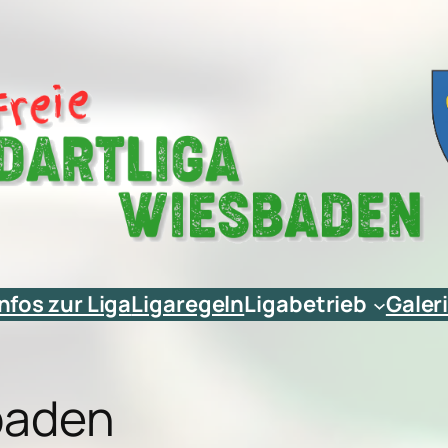
Infos zur Liga
Ligaregeln
Ligabetrieb
Galer
sbaden