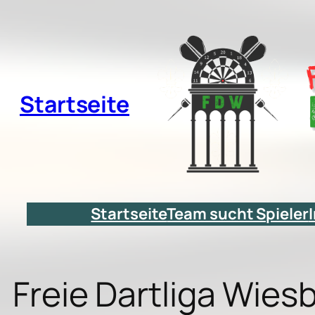
Zum
Inhalt
springen
Startseite
Startseite
Team sucht Spieler
Freie Dartliga Wie