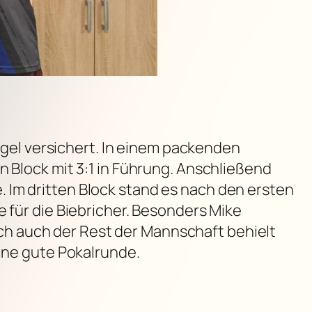
engel versichert. In einem packenden
n Block mit 3:1 in Führung. Anschließend
 Im dritten Block stand es nach den ersten
e für die Biebricher. Besonders Mike
h auch der Rest der Mannschaft behielt
eine gute Pokalrunde.