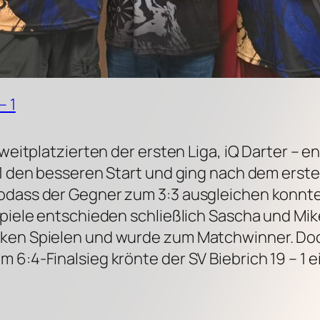
– 1
Zweitplatzierten der ersten Liga, iQ Darter – 
 1 den besseren Start und ging nach dem erste
odass der Gegner zum 3:3 ausgleichen konnte.
Spiele entschieden schließlich Sascha und Mik
rken Spielen und wurde zum Matchwinner. Doc
 6:4-Finalsieg krönte der SV Biebrich 19 – 1 