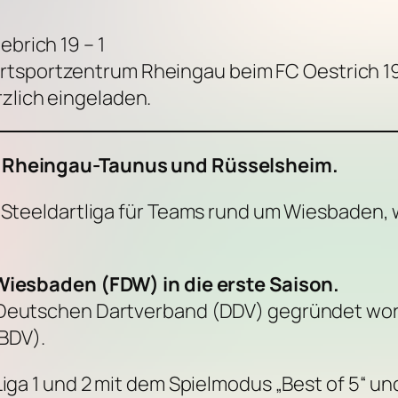
ebrich 19 – 1
rtsportzentrum Rheingau beim FC Oestrich 19
rzlich eingeladen.
z, Rheingau-Taunus und Rüsselsheim.
e Steeldartliga für Teams rund um Wiesbaden,
 Wiesbaden (FDW) in die erste Saison.
 Deutschen Dartverband (DDV) gegründet word
BDV).
Liga 1 und 2 mit dem Spielmodus „Best of 5“ un