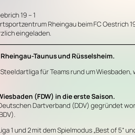
ebrich 19 – 1
rtsportzentrum Rheingau beim FC Oestrich 19
rzlich eingeladen.
z, Rheingau-Taunus und Rüsselsheim.
e Steeldartliga für Teams rund um Wiesbaden,
 Wiesbaden (FDW) in die erste Saison.
 Deutschen Dartverband (DDV) gegründet word
BDV).
Liga 1 und 2 mit dem Spielmodus „Best of 5“ un