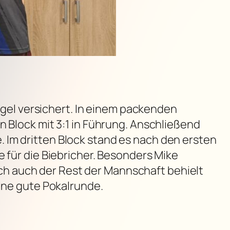
engel versichert. In einem packenden
n Block mit 3:1 in Führung. Anschließend
 Im dritten Block stand es nach den ersten
e für die Biebricher. Besonders Mike
h auch der Rest der Mannschaft behielt
eine gute Pokalrunde.