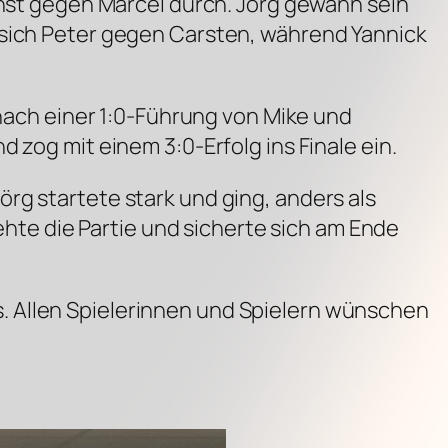
chst gegen Marcel durch. Jörg gewann sein
 sich Peter gegen Carsten, während Yannick
 nach einer 1:0-Führung von Mike und
 zog mit einem 3:0-Erfolg ins Finale ein.
rg startete stark und ging, anders als
rehte die Partie und sicherte sich am Ende
. Allen Spielerinnen und Spielern wünschen