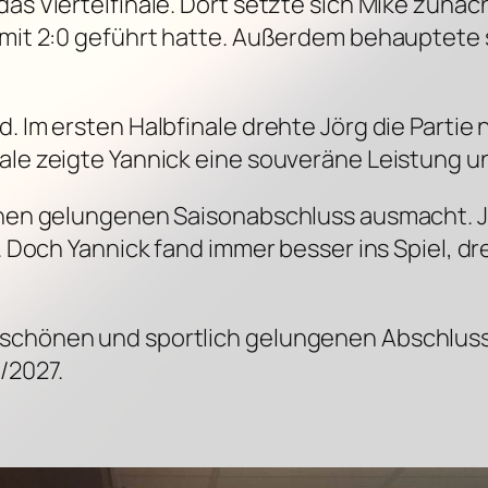
das Viertelfinale. Dort setzte sich Mike zunä
s mit 2:0 geführt hatte. Außerdem behauptete
d. Im ersten Halbfinale drehte Jörg die Partie
ale zeigte Yannick eine souveräne Leistung und
einen gelungenen Saisonabschluss ausmacht. Jö
g. Doch Yannick fand immer besser ins Spiel, d
 schönen und sportlich gelungenen Abschluss
/2027.