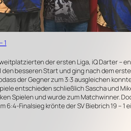
– 1
Zweitplatzierten der ersten Liga, iQ Darter – 
 1 den besseren Start und ging nach dem erste
odass der Gegner zum 3:3 ausgleichen konnte.
Spiele entschieden schließlich Sascha und Mik
rken Spielen und wurde zum Matchwinner. Doc
 6:4-Finalsieg krönte der SV Biebrich 19 – 1 