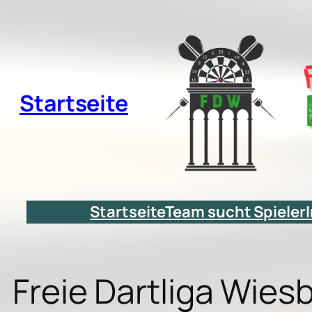
Zum
Inhalt
springen
Startseite
Startseite
Team sucht Spieler
Freie Dartliga Wie