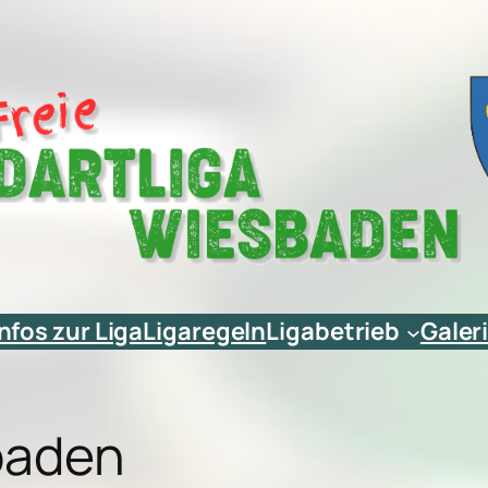
Infos zur Liga
Ligaregeln
Ligabetrieb
Galer
sbaden