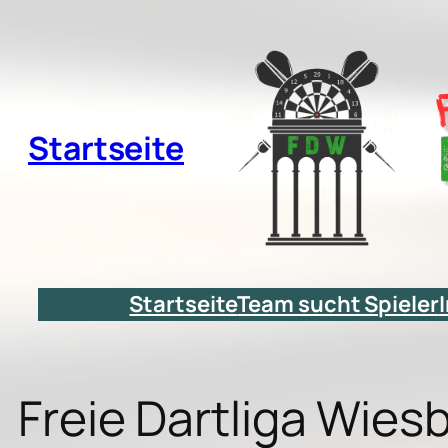
Zum
Inhalt
springen
Startseite
Startseite
Team sucht Spieler
Freie Dartliga Wie