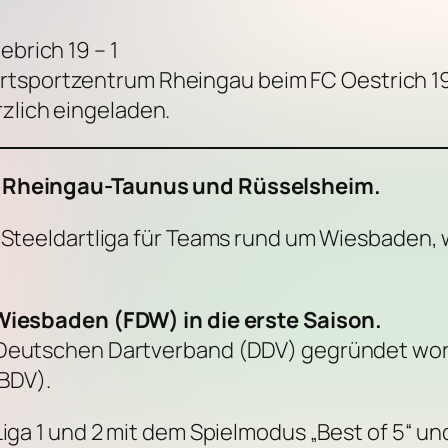
ebrich 19 – 1
rtsportzentrum Rheingau beim FC Oestrich 19
rzlich eingeladen.
z, Rheingau-Taunus und Rüsselsheim.
e Steeldartliga für Teams rund um Wiesbaden,
 Wiesbaden (FDW) in die erste Saison.
 Deutschen Dartverband (DDV) gegründet word
BDV).
Liga 1 und 2 mit dem Spielmodus „Best of 5“ un