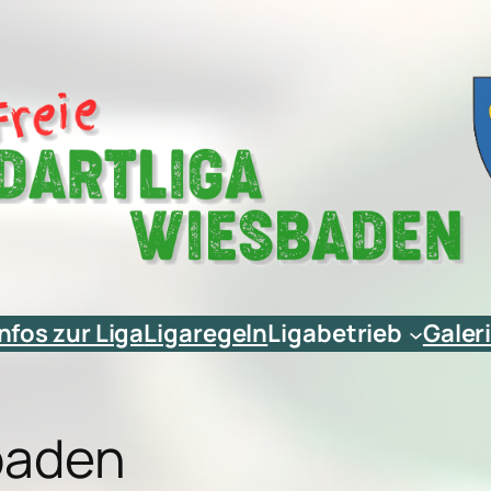
Infos zur Liga
Ligaregeln
Ligabetrieb
Galer
sbaden