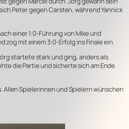
chst gegen Marcel durch. Jörg gewann sein
 sich Peter gegen Carsten, während Yannick
 nach einer 1:0-Führung von Mike und
 zog mit einem 3:0-Erfolg ins Finale ein.
rg startete stark und ging, anders als
rehte die Partie und sicherte sich am Ende
. Allen Spielerinnen und Spielern wünschen