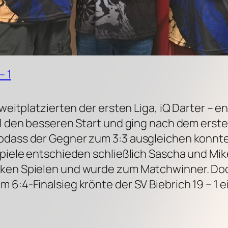
– 1
Zweitplatzierten der ersten Liga, iQ Darter – 
 1 den besseren Start und ging nach dem erste
odass der Gegner zum 3:3 ausgleichen konnte.
Spiele entschieden schließlich Sascha und Mik
rken Spielen und wurde zum Matchwinner. Doc
 6:4-Finalsieg krönte der SV Biebrich 19 – 1 