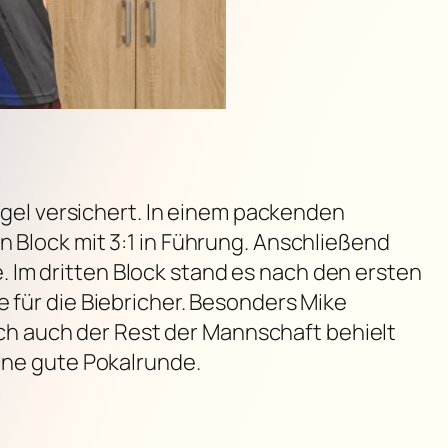
engel versichert. In einem packenden
n Block mit 3:1 in Führung. Anschließend
 Im dritten Block stand es nach den ersten
e für die Biebricher. Besonders Mike
h auch der Rest der Mannschaft behielt
eine gute Pokalrunde.