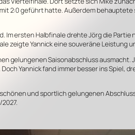
das Viertelfinale. Dort setzte sich Mike zunä
s mit 2:0 geführt hatte. Außerdem behauptete
d. Im ersten Halbfinale drehte Jörg die Partie
ale zeigte Yannick eine souveräne Leistung und
einen gelungenen Saisonabschluss ausmacht. Jö
g. Doch Yannick fand immer besser ins Spiel, d
 schönen und sportlich gelungenen Abschluss
/2027.