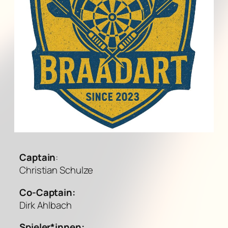
Captain
:
Christian Schulze
Co-Captain:
Dirk Ahlbach
Spieler*innen: