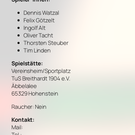
Dennis Watzal
Felix Götzelt
Ingolf Alt
Oliver Tacht
Thorsten Steuber
Tim Linden
Spielstätte:
Vereinsheim/Sportplatz
TuS Breithardt 1904 e.V.
Äbbelalee
65329 Hohenstein
Raucher: Nein
Kontakt:
Mail:
Tel.: