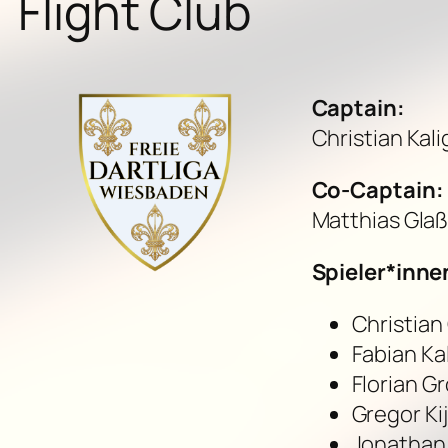
Flight Club
Captain:
Christian Kali
Co-Captain:
Matthias Gla
Spieler*inne
Christian
Fabian Ka
Florian G
Gregor Ki
Jonathan