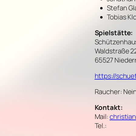
Stefan Gl
Tobias Kl
Spielstätte:
Schützenhau
Waldstraße 2
65527 Niede
https://schu
Raucher: Nei
Kontakt:
Mail:
christia
Tel.: