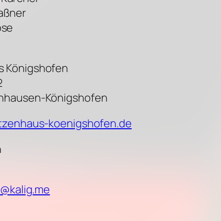
aßner
ose
s Königshofen
2
rnhausen-Königshofen
etzenhaus-koenigshofen.de
n
n@kalig.me