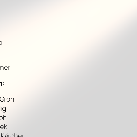
g
ßner
n:
 Groh
lig
roh
jek
 Kärcher