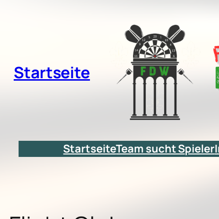
Zum
Inhalt
springen
Startseite
Startseite
Team sucht Spieler