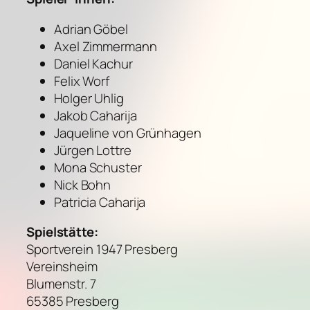
Adrian Göbel
Axel Zimmermann
Daniel Kachur
Felix Worf
Holger Uhlig
Jakob Caharija
Jaqueline von Grünhagen
Jürgen Lottre
Mona Schuster
Nick Bohn
Patricia Caharija
Spielstätte:
Sportverein 1947 Presberg
Vereinsheim
Blumenstr. 7
65385 Presberg