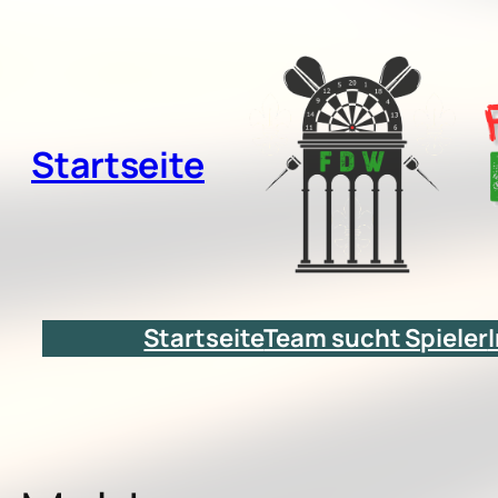
Zum
Inhalt
springen
Startseite
Startseite
Team sucht Spieler