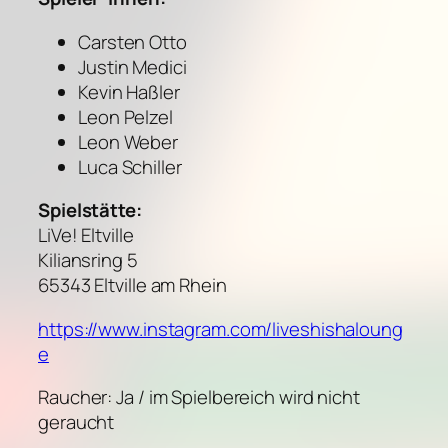
Carsten Otto
Justin Medici
Kevin Haßler
Leon Pelzel
Leon Weber
Luca Schiller
Spielstätte:
LiVe! Eltville
Kiliansring 5
65343 Eltville am Rhein
https://www.instagram.com/liveshishaloung
e
Raucher: Ja / im Spielbereich wird nicht
geraucht